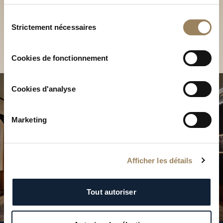
Découvrez nos collections
services.
en Boutique
Sélection
Strictement nécessaires
du
Trouver une Boutique
consentement
Cookies de fonctionnement
Cookies d'analyse
Marketing
Afficher les détails
Tout autoriser