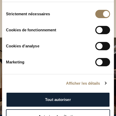
Découvrez nos collections
services.
en Boutique
Sélection
Strictement nécessaires
du
Trouver une Boutique
consentement
Cookies de fonctionnement
Cookies d'analyse
Marketing
Afficher les détails
Tout autoriser