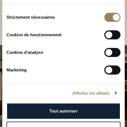
Découvrez nos collections
services.
Sélection
en Boutique
Strictement nécessaires
du
consentement
Trouver une Boutique
Cookies de fonctionnement
Cookies d'analyse
Marketing
Afficher les détails
Tout autoriser