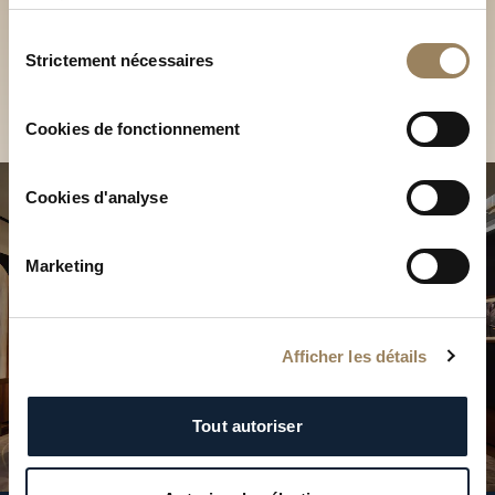
Découvrez nos collections
services.
en Boutique
Sélection
Strictement nécessaires
du
Trouver une Boutique
consentement
Cookies de fonctionnement
Cookies d'analyse
Marketing
Afficher les détails
Tout autoriser