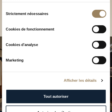
Découvrez nos collections
services.
en Boutique
Sélection
Strictement nécessaires
du
Trouver une Boutique
consentement
Cookies de fonctionnement
Cookies d'analyse
Marketing
Afficher les détails
Tout autoriser