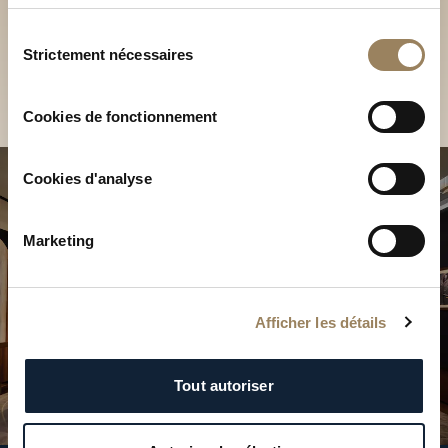
Découvrez nos collections
services.
en Boutique
Sélection
Strictement nécessaires
du
Trouver une Boutique
consentement
Cookies de fonctionnement
Cookies d'analyse
Marketing
Afficher les détails
Tout autoriser