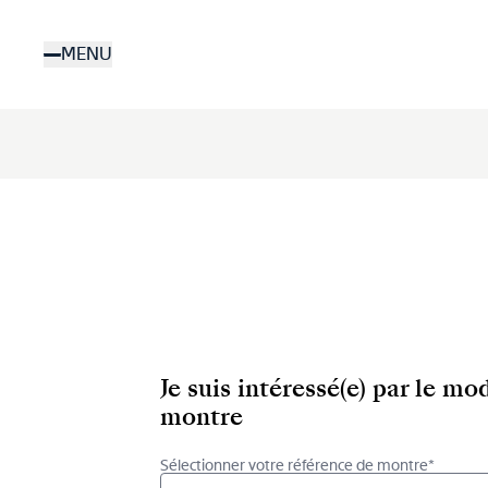
Aller
au
MENU
contenu
principal
Je suis intéressé(e) par le m
montre
Sélectionner votre référence de montre*