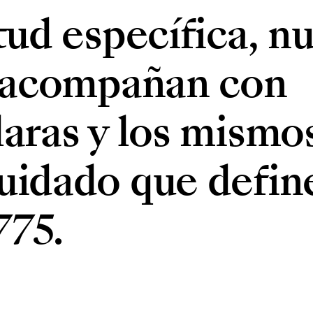
tud específica, n
e acompañan con
laras y los mismo
uidado que define
775.