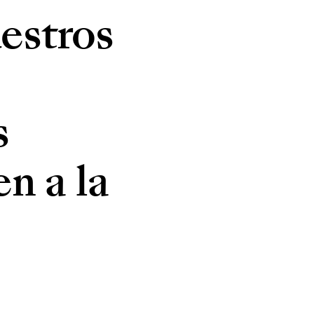
uestros
s
n a la