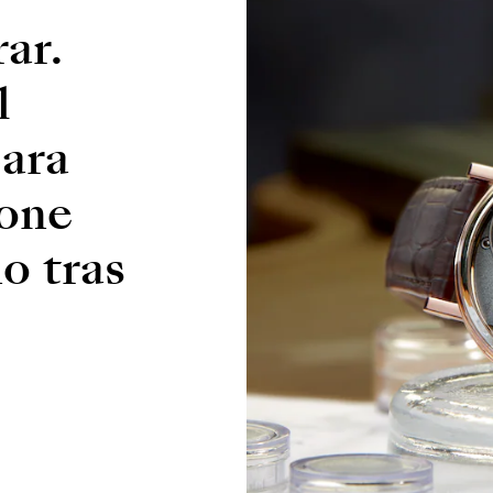
ar.
l
para
ione
o tras