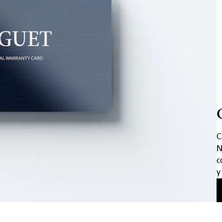
C
N
c
y