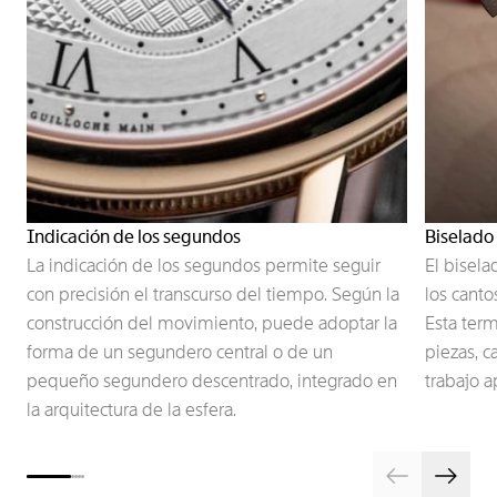
Indicación de los segundos
Biselado
La indicación de los segundos permite seguir
El bisela
con precisión el transcurso del tiempo. Según la
los cant
construcción del movimiento, puede adoptar la
Esta term
forma de un segundero central o de un
piezas, c
pequeño segundero descentrado, integrado en
trabajo a
la arquitectura de la esfera.