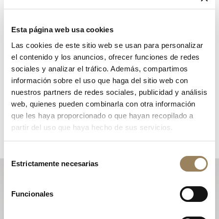
Esta página web usa cookies
Las cookies de este sitio web se usan para personalizar
el contenido y los anuncios, ofrecer funciones de redes
sociales y analizar el tráfico. Además, compartimos
información sobre el uso que haga del sitio web con
nuestros partners de redes sociales, publicidad y análisis
web, quienes pueden combinarla con otra información
que les haya proporcionado o que hayan recopilado a
partir del uso que haya hecho de sus servicios.
Selección
Estrictamente necesarias
de
consentimiento
Suscribirse a la newsletter
Funcionales
Descubra las novedades que han dado vida a la Casa
durante el año y manténgase al día con las newsletters