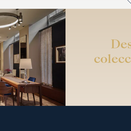
Des
colecc