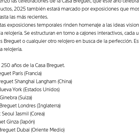
nzo las celebraciones de la Casa Breguet, que este año celebra 
ductos, 2025 también estará marcado por exposiciones que mos
sta las más recientes.
as exposiciones temporales rinden homenaje a las ideas visiona
a relojería. Se estructuran en torno a cajones interactivos, cada
reguet o cualquier otro relojero en busca de la perfección. Est
 relojería.
 250 años de la Casa Breguet.
guet París (Francia)
reguet Shanghai Langham (China)
Nueva York (Estados Unidos)
Ginebra (Suiza)
reguet Londres (Inglaterra)
Seoul Jasmil (Corea)
t Ginza (Japón)
reguet Dubai (Oriente Medio)