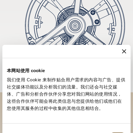
本网站使用 cookie
我们使用 Cookie 来制作贴合用户需求的内容与广告、提供
社交媒体功能以及分析我们的流量。我们还会与社交媒
体、广告和分析合作伙伴分享您对我们网站的使用情况，
这些合作伙伴可能会将此类信息与您提供给他们或他们在
您使用其服务的过程中收集的其他信息相结合。
於專賣店探索品牌系列作品
尋找專賣店
同