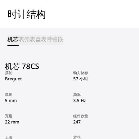
时计结构
机芯
表壳
表盘
表带
镶嵌
机芯 78CS
摆轮
动力储存
Breguet
57 小时
厚度
频率
5 mm
3.5 Hz
宽度
组件数量
22 mm
247
上弦
游丝