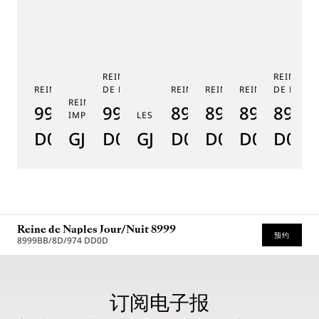
REINE DE NAPLES PHASE
REINE DE
REINE DE NAPLES 9915
DE LUNE 9935
REINE DE NAPLES 8925
REINE DE NAPLES 8918
REINE DE NAPLE
DE LUNE 
RE
REINE DE NAPLES PERLES
9915BB/58/964
9935BH/4Y/J40
8925BH/5W/J40
8918BB/5D/9
8938BB/8
8908
8
IMPÉRIALES
LES JARDINS DU PETIT TRIANON
D0
GJ29BH89254DD5J4
D0
GJE25BH20.8985DB
D0
D0
D0
D000
D
Reine de Naples Jour/Nuit 8999
预约
8999BB/8D/974 DD0D
* 建议零售价
订阅电子报