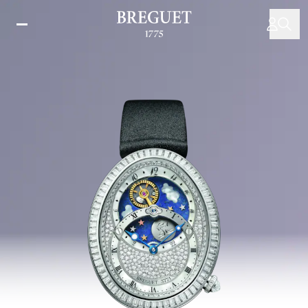
跳
转
到
主
要
内
容