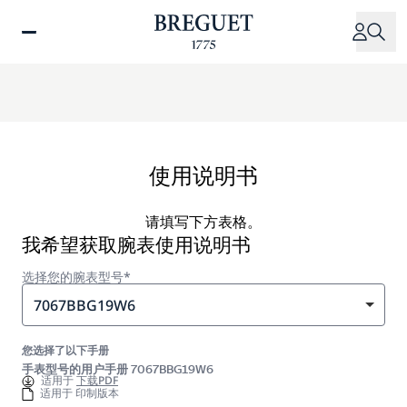
跳
转
到
主
要
内
容
使用说明书
请填写下方表格。
我希望获取腕表使用说明书
选择您的腕表型号*
7067BBG19W6
您选择了以下手册
手表型号的用户手册 7067BBG19W6
适用于
下载PDF
适用于 印制版本