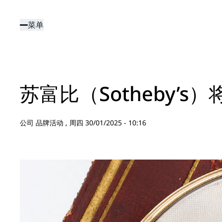
跳
转
菜单
到
主
要
内
容
苏富比（Sotheby’
公司 品牌活动 ,
周四 30/01/2025 - 10:16