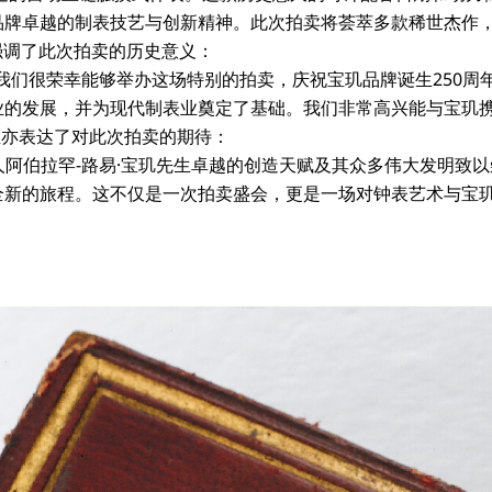
品牌卓越的制表技艺与创新精神。此次拍卖将荟萃多款稀世杰作
er强调了此次拍卖的历史意义：
我们很荣幸能够举办这场特别的拍卖，庆祝宝玑品牌诞生250周年
业的发展，并为现代制表业奠定了基础。我们非常高兴能与宝玑携
ng先生亦表达了对此次拍卖的期待：
始人阿伯拉罕-路易·宝玑先生卓越的创造天赋及其众多伟大发明致
全新的旅程。这不仅是一次拍卖盛会，更是一场对钟表艺术与宝玑