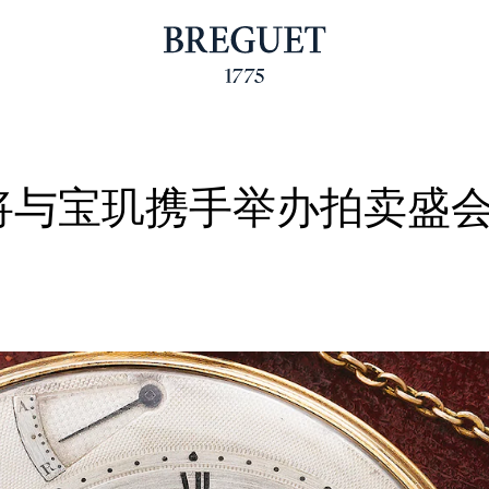
s）将与宝玑携手举办拍卖盛