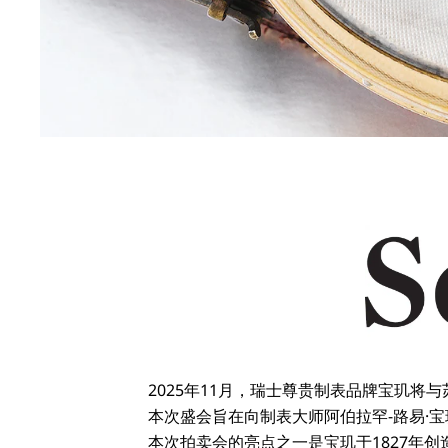
2025年11月，瑞士尊贵制表品牌宝玑将与
本次盛会旨在向制表大师阿伯拉罕-路易·宝玑（A
本次拍卖会的亮点之一是宝玑于1827年