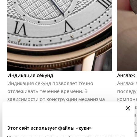
Индикация секунд
Англаж
Индикация секунд позволяет точно
Англаж 
отслеживать течение времени. В
послед
зависимости от конструкции механизма
компоне
она может принимать форму центральной
подчёрк
секундной стрелки или смещённой малой
улавлив
секундной стрелки, интегрированной в
работы,
Этот сайт использует файлы «куки»
архитектуру циферблата.
деталях.