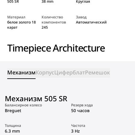
505 SR
38 mm
Круглая
Материал
Количество
Завод
белое золото 18
компонентов
Автоматический
карат
245
Timepiece Architecture
Механизм
Корпус
Циферблат
Ремешок
Механизм 505 SR
Балансирное колесо
Резерв хода
Breguet
50 часов
Толщина
Частота
6.3 mm
3 Hz