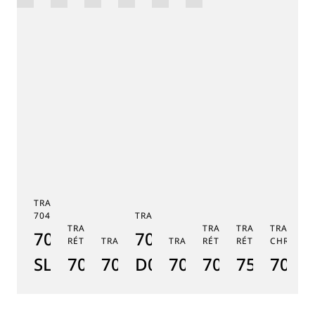
СЕРИЯ
TRADITION TOURBILLON
7047
TRADITION 7038
TRADITION SECONDE
TRADITION SECONDE
TRADITION QUA
TRADITI
7047PT/YY/5ZU
7038BB/N9/7V6
RÉTROGRADE 7097
TRADITION GMT 7067
TRADITION 7037
RÉTROGRADE 7035
RÉTROGRADE 75
CHRONOG
TR
SL
7097BR/GB/3WU
7067PT/NM/5W601
D0
7037PT/N9/5V6
7035BH/H2/9
7597BB/
7077
7