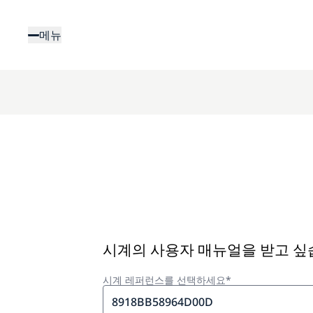
주
요
메뉴
콘
텐
츠
로
건
너
뛰
기
시계의 사용자 매뉴얼을 받고 
시계 레퍼런스를 선택하세요*
8918BB58964D00D