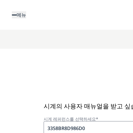
주
요
메뉴
콘
텐
츠
로
건
너
뛰
기
시계의 사용자 매뉴얼을 받고 
시계 레퍼런스를 선택하세요*
3358BR8D986D0