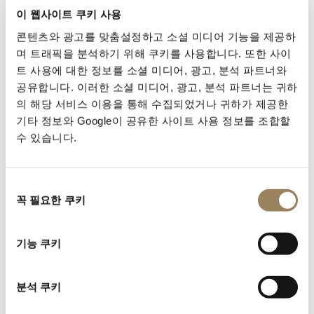
이 웹사이트 쿠키 사용
첫 구매
콘텐츠와 광고를 맞춤설정하고 소셜 미디어 기능을 제공하
며 트래픽을 분석하기 위해 쿠키를 사용합니다. 또한 사이
트 사용에 대한 정보를 소셜 미디어, 광고, 분석 파트너와
나폴레옹의
여동생인
카롤린
뮤라(Caroline
공유합니다. 이러한 소셜 미디어, 광고, 분석 파트너는 귀하
Murat)는
1808년에서
1814년까지
34점의
시계를
의 해당 서비스 이용을 통해 수집되었거나 귀하가 제공한
기타 정보와 Google이 공유한 사이트 사용 정보를 조합할
구입한
브레게
최고의
고객입니다.
이
특별한
수 있습니다.
인연으로부터
손목에
착용할
수
있도록
설계된
최초의
시계가
탄생합니다.
동
꼭 필요한 쿠키
의
선
택
기능 쿠키
분석 쿠키