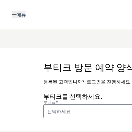
주
요
메뉴
콘
텐
츠
로
건
너
뛰
부티크 방문 예약 양
기
등록된 고객입니까?
로그인을 진행하세요.
부티크를 선택하세요.
부티크*
선택하세요