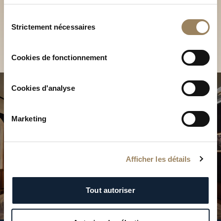
Découvrez nos collections
services.
en Boutique
Sélection
Strictement nécessaires
du
Trouver une Boutique
consentement
Cookies de fonctionnement
Cookies d'analyse
Marketing
Afficher les détails
Tout autoriser