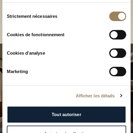
Découvrez nos collections
services.
en Boutique
Sélection
Strictement nécessaires
du
Trouver une Boutique
consentement
Cookies de fonctionnement
Cookies d'analyse
Marketing
Afficher les détails
Tout autoriser