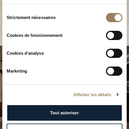
Découvrez nos collections
services.
Sélection
en Boutique
Strictement nécessaires
du
consentement
Trouver une Boutique
Cookies de fonctionnement
Cookies d'analyse
Marketing
Afficher les détails
Tout autoriser