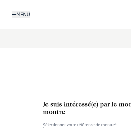
Aller
au
MENU
contenu
principal
Je suis intéressé(e) par le m
montre
Sélectionner votre référence de montre*