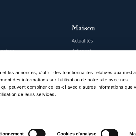
s
Maison
Actualités
montres
Artisanat
 Boutique
Publications
Durabilité
et les annonces, d'offrir des fonctionnalités relatives aux médi
ment des informations sur l'utilisation de notre site avec nos
Carrière
, qui peuvent combiner celles-ci avec d'autres informations que 
Presse
ilisation de leurs services.
'utilisation
Politique de confidentialité
Programme VDP
Accessib
vironnementales
Déclaration sur les Cookies
Cookies
ctionnement
Cookies d'analyse
Ma