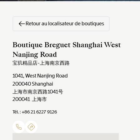
Retour au localisateur de boutiques
Boutique Breguet Shanghai West
Nanjing Road
宝玑精品店-上海南京西路
1041, West Nanjing Road
200040
Shanghai
上海市南京西路1041号
200041 上海市
Tél. : +86 21 6227 9126