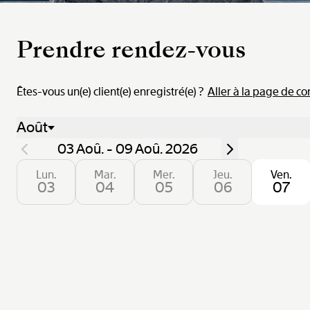
Prendre rendez-vous
Êtes-vous un(e) client(e) enregistré(e) ?
Aller à la page de c
Août
03 Aoû. - 09 Aoû. 2026
Lun.
Mar.
Mer.
Jeu.
Ven.
03
04
05
06
07