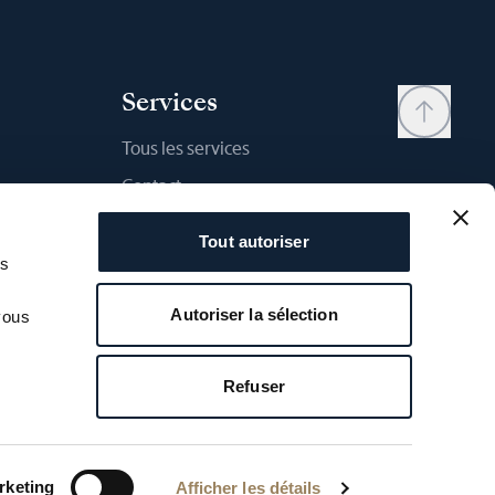
Services
Tous les services
Contact
Mon compte
Tout autoriser
Liste d'envies
as
Mode d'emploi
Autoriser la sélection
vous
Comparateur
Garantie Breguet
Refuser
ilité
Copyright Breguet - 2026
rketing
Afficher les détails