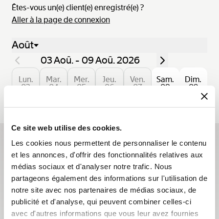
Êtes-vous un(e) client(e) enregistré(e) ?
Aller à la page de connexion
Août
03 Aoû. - 09 Aoû. 2026
Lun.
Mar.
Mer.
Jeu.
Ven.
Sam.
Dim.
03
04
05
06
07
08
09
Ce site web utilise des cookies.
Les cookies nous permettent de personnaliser le contenu
S'abonner à la newsletter
et les annonces, d'offrir des fonctionnalités relatives aux
médias sociaux et d'analyser notre trafic. Nous
Les newsletters Breguet vous font découvrir les
partageons également des informations sur l'utilisation de
actualités qui font vivre la Maison tout au long de l’année
notre site avec nos partenaires de médias sociaux, de
et vous informent sur toutes les nouveautés.
publicité et d'analyse, qui peuvent combiner celles-ci
S'abonner
avec d'autres informations que vous leur avez fournies