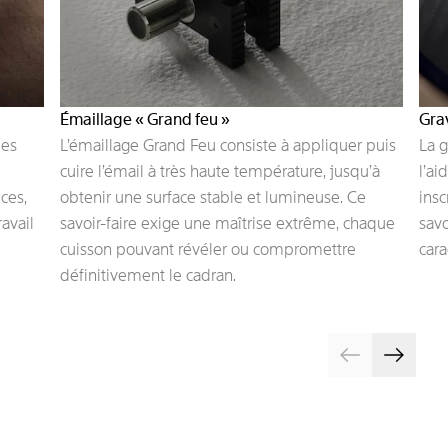
Émaillage « Grand feu »
Gra
les
L’émaillage Grand Feu consiste à appliquer puis
La g
cuire l’émail à très haute température, jusqu’à
l’ai
ces,
obtenir une surface stable et lumineuse. Ce
insc
ravail
savoir-faire exige une maîtrise extrême, chaque
savo
cuisson pouvant révéler ou compromettre
cara
définitivement le cadran.