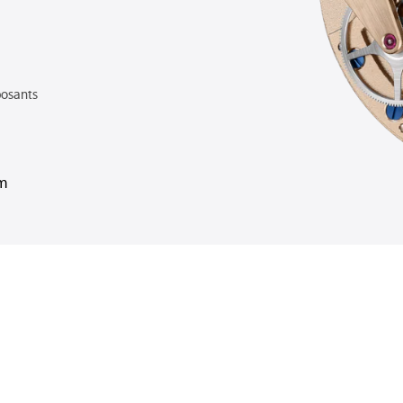
osants
um