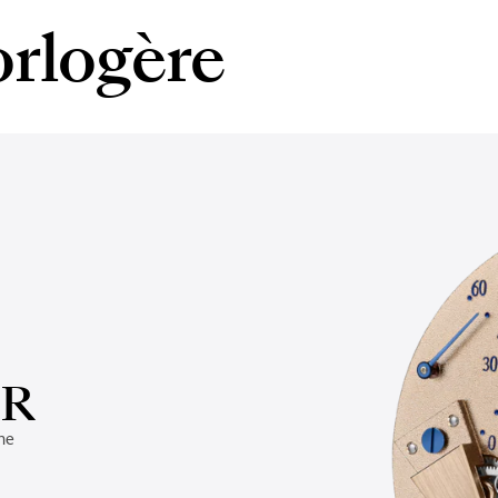
orlogère
SR
he