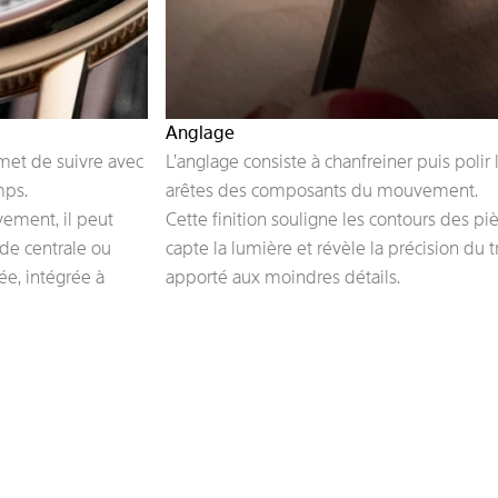
Anglage
met de suivre avec
L’anglage consiste à chanfreiner puis polir 
mps.
arêtes des composants du mouvement.
vement, il peut
Cette finition souligne les contours des piè
de centrale ou
capte la lumière et révèle la précision du t
e, intégrée à
apporté aux moindres détails.