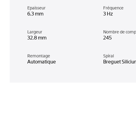
Epaisseur
Fréquence
6.3 mm
3 Hz
Largeur
Nombre de comp
32.8 mm
245
Remontage
Spiral
Automatique
Breguet Silici