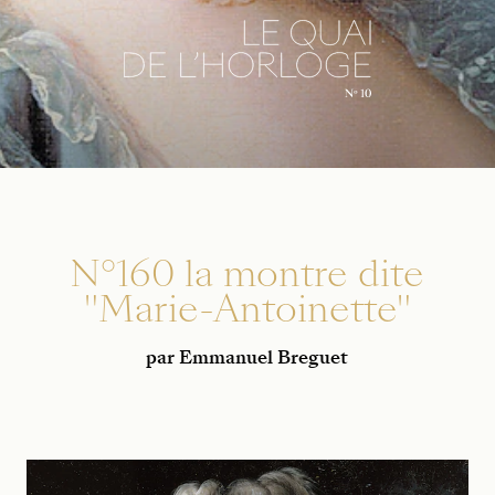
N°160 la montre dite
"Marie-Antoinette"
par Emmanuel Breguet