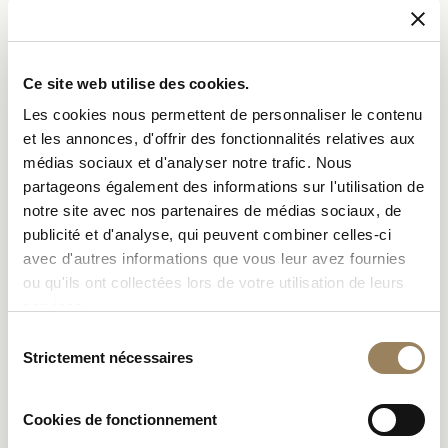
Ce site web utilise des cookies.
I
Les cookies nous permettent de personnaliser le contenu
l est impossible de décrire l’oeuvre de Breguet sans
et les annonces, d'offrir des fonctionnalités relatives aux
évoquer la montre n° 160 dite « Marie-Antoinette »,
médias sociaux et d'analyser notre trafic. Nous
pièce qui échappe à toute catégorie conventionnelle
partageons également des informations sur l'utilisation de
tant par son ampleur technique que par une histoire
notre site avec nos partenaires de médias sociaux, de
mouvementée dont voici un rapide aperçu.
publicité et d'analyse, qui peuvent combiner celles-ci
Vers 1783, et selon une tradition orale retranscrite à la fin
avec d'autres informations que vous leur avez fournies
du XIXe siècle, Breguet reçoit une commande
ou qu'ils ont collectées lors de votre utilisation de leurs
extraordinaire : un officier des gardes de la reine lui
services.
réclame une montre incorporant toutes les
Sélection
complications et tous les perfectionnements connus à
Strictement nécessaires
du
l’époque, c’est-à-dire toutes les complications possibles.
consentement
Aucune limite n’est imposée, ni en termes de coût ni en
Cookies de fonctionnement
termes de délai… Partout où cela est possible, l’or doit