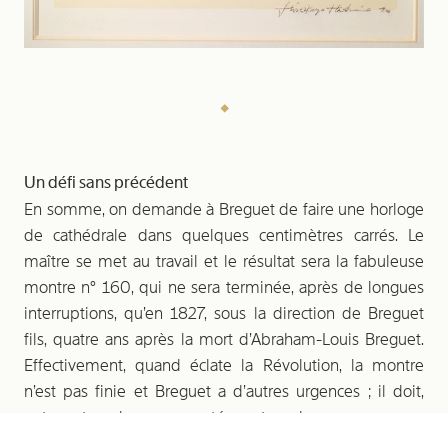
Un défi sans précédent
En somme, on demande à Breguet de faire une horloge
de cathédrale dans quelques centimètres carrés. Le
maître se met au travail et le résultat sera la fabuleuse
montre n° 160, qui ne sera terminée, après de longues
interruptions, qu’en 1827, sous la direction de Breguet
Up:
Up:
Up:
fils, quatre ans après la mort d’Abraham-Louis Breguet.
Enfermée à la prison de la Conciergerie pendant des mois
La pièce dite « Marie-Antoinette » a été recréée selon un
Symboliquement, la montre repose dans un somptueux écrin
Effectivement, quand éclate la Révolution, la montre
Up:
Up:
jusqu'à son exécution en octobre 1793, la Reine ne verra
savoir-faire ancestral, avec les outils et les techniques de
marqueté, réalisé dans le bois du chêne favori de la Reine au
Catalogue de l'exposition de 1923 au musée Galliera.
Extrait du registre des fabrications mentionnant la n°160.
jamais la montre n° 160.
l’époque, comme pour le poli bois des rouages.
Petit Trianon.
n’est pas finie et Breguet a d’autres urgences ; il doit,
entre autres choses, se protéger et survivre…