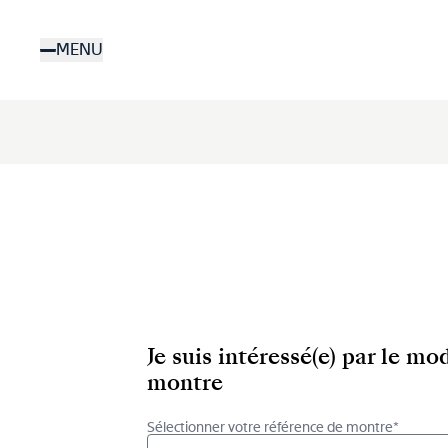
Aller
au
MENU
contenu
principal
Je suis intéressé(e) par le m
montre
Sélectionner votre référence de montre*