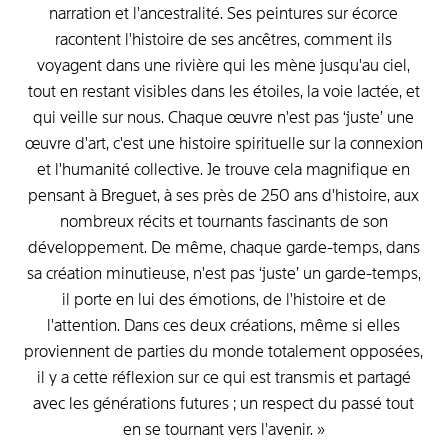
narration
et
l'ancestralité.
Ses
peintures
sur
écorce
racontent
l'histoire
de
ses
ancêtres,
comment
ils
voyagent
dans
une
rivière
qui
les
mène
jusqu'au
ciel,
tout
en
restant
visibles
dans
les
étoiles,
la
voie
lactée,
et
qui
veille
sur
nous.
Chaque
œuvre
n'est
pas
‘juste’
une
œuvre
d'art,
c'est
une
histoire
spirituelle
sur
la
connexion
et
l'humanité
collective.
Je
trouve
cela
magnifique
en
pensant
à
Breguet,
à
ses
près
de
250
ans
d'histoire,
aux
nombreux
récits
et
tournants
fascinants
de
son
développement.
De
même,
chaque
garde-temps,
dans
sa
création
minutieuse,
n'est
pas
‘juste’
un
garde-temps,
il
porte
en
lui
des
émotions,
de
l'histoire
et
de
l'attention.
Dans
ces
deux
créations,
même
si
elles
proviennent
de
parties
du
monde
totalement
opposées,
il
y
a
cette
réflexion
sur
ce
qui
est
transmis
et
partagé
avec
les
générations
futures
;
un
respect
du
passé
tout
en
se
tournant
vers
l'avenir.
»