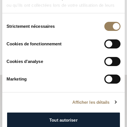
ou qu'ils ont collectées lors de votre utilisation de leurs
services.
Sélection
Strictement nécessaires
du
consentement
Cookies de fonctionnement
Cookies d'analyse
Marketing
S'abonner à la newsletter
Les newsletters Breguet vous font découvrir les
Afficher les détails
actualités qui font vivre la Maison tout au long de l’année
et vous informent sur toutes les nouveautés.
Tout autoriser
S'abonner