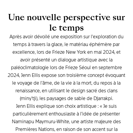
Une
nouvelle
perspective
sur
le
temps
Après
avoir
dévoilé
une
exposition
sur
l'exploration
du
temps
à
travers
la
glace,
le
matériau
éphémère
par
excellence,
lors
de
Frieze
New
York
en
mai
2024,
et
avoir
présenté
un
dialogue
artistique
avec
la
paléoclimatologie
lors
de
Frieze
Séoul
en
septembre
2024,
Jenn
Ellis
expose
son
troisième
concept
évoquant
le
voyage
de
l'âme,
de
la
vie
à
la
mort,
du
repos
à
la
renaissance,
en
utilisant
le
design
sacré
des
clans
(miny’tji),
les
paysages
de
sable
de
Djarrakpi.
Jenn
Ellis
explique
son
choix
artistique
:
«
Je
suis
particulièrement
enthousiaste
à
l'idée
de
présenter
Naminapu
Maymuru-White,
une
artiste
majeure
des
Premières
Nations,
en
raison
de
son
accent
sur
la