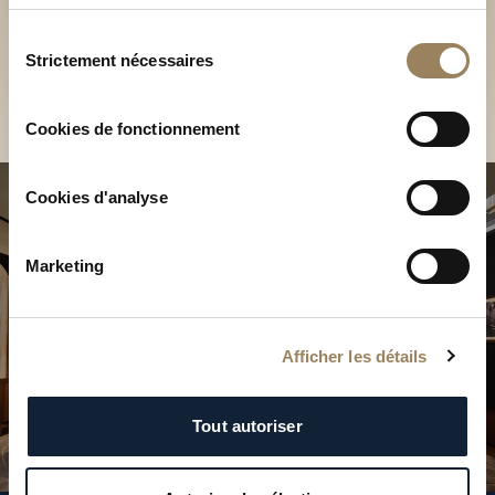
Découvrez nos collections
services.
en Boutique
Sélection
Strictement nécessaires
du
Trouver une Boutique
consentement
Cookies de fonctionnement
Cookies d'analyse
Marketing
Afficher les détails
Tout autoriser