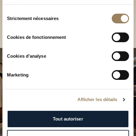
Découvrez nos collections
services.
Sélection
en Boutique
Strictement nécessaires
du
Trouver une Boutique
consentement
Cookies de fonctionnement
Cookies d'analyse
Marketing
Afficher les détails
Tout autoriser