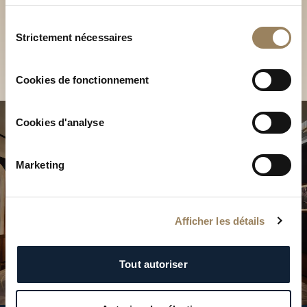
Découvrez nos collections
services.
en Boutique
Sélection
Strictement nécessaires
du
Trouver une Boutique
consentement
Cookies de fonctionnement
Cookies d'analyse
Marketing
Afficher les détails
Tout autoriser