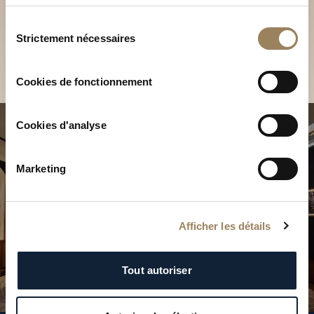
Découvrez nos collections
services.
en Boutique
Sélection
Strictement nécessaires
du
Trouver une Boutique
consentement
Cookies de fonctionnement
Cookies d'analyse
Marketing
Afficher les détails
Tout autoriser