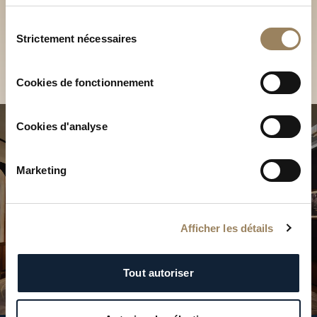
Découvrez nos collections
services.
en Boutique
Sélection
Strictement nécessaires
du
Trouver une Boutique
consentement
Cookies de fonctionnement
Cookies d'analyse
Marketing
Afficher les détails
Tout autoriser