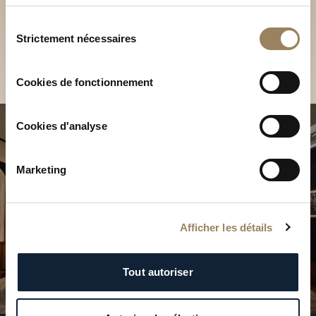
Découvrez nos collections
services.
en Boutique
Sélection
Strictement nécessaires
du
Trouver une Boutique
consentement
Cookies de fonctionnement
Cookies d'analyse
Marketing
Afficher les détails
Tout autoriser