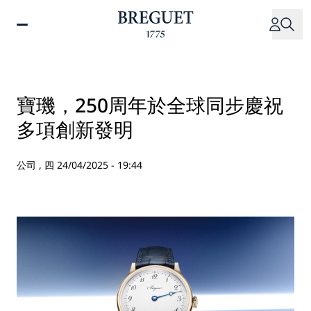
移
至
主
內
容
寶璣，250周年於全球同步慶祝
多項創新發明
公司 ,
四 24/04/2025 - 19:44