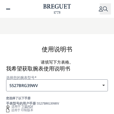
跳
转
到
主
要
内
容
使用说明书
请填写下方表格。
我希望获取腕表使用说明书
选择您的腕表型号*
5527BRG39WV
您选择了以下手册
手表型号的用户手册 5527BRG39WV
适用于
下载PDF
适用于 印制版本