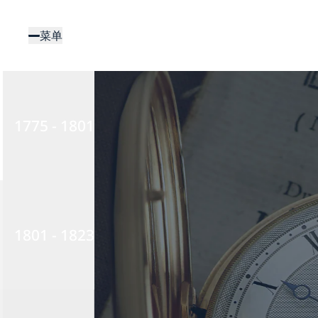
跳
转
菜单
到
主
要
内
容
1775 - 1801
1801 - 1823