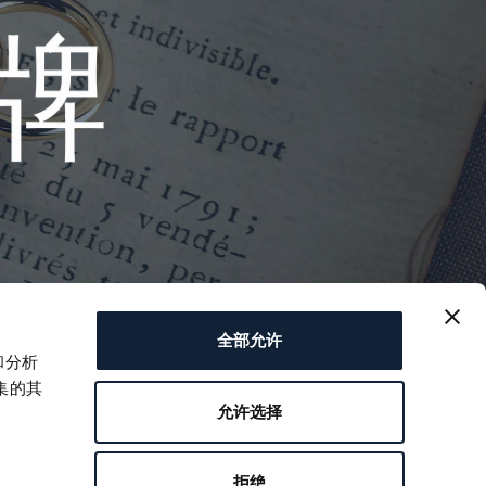
牌
全部允许
和分析
集的其
允许选择
拒绝