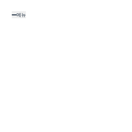
주
요
메뉴
콘
텐
츠
로
건
너
뛰
기