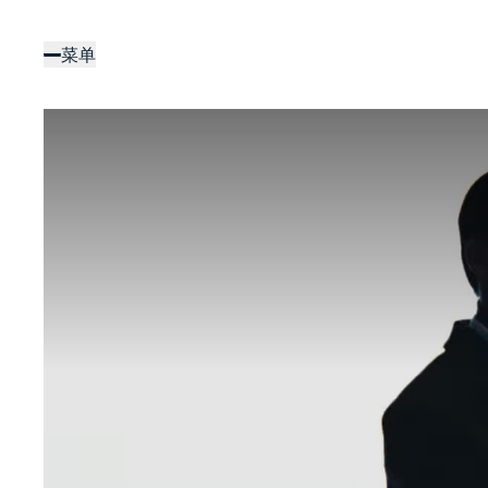
跳
转
菜单
到
主
要
内
容