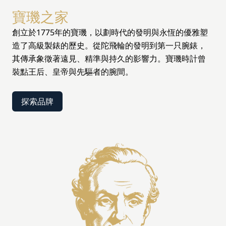
寶璣之家
創立於1775年的寶璣，以劃時代的發明與永恆的優雅塑
造了高級製錶的歷史。從陀飛輪的發明到第一只腕錶，
其傳承象徵著遠見、精準與持久的影響力。寶璣時計曾
裝點王后、皇帝與先驅者的腕間。
探索品牌