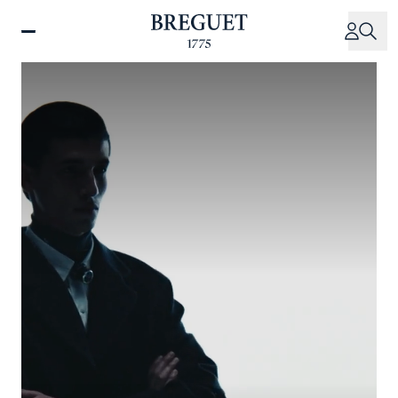
移
至
主
內
容