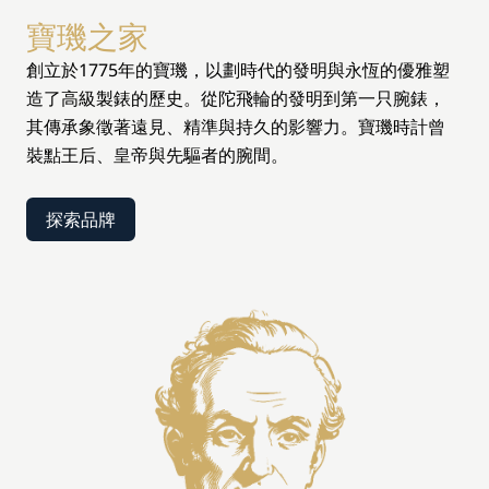
寶璣之家
創立於1775年的寶璣，以劃時代的發明與永恆的優雅塑
造了高級製錶的歷史。從陀飛輪的發明到第一只腕錶，
其傳承象徵著遠見、精準與持久的影響力。寶璣時計曾
裝點王后、皇帝與先驅者的腕間。
探索品牌