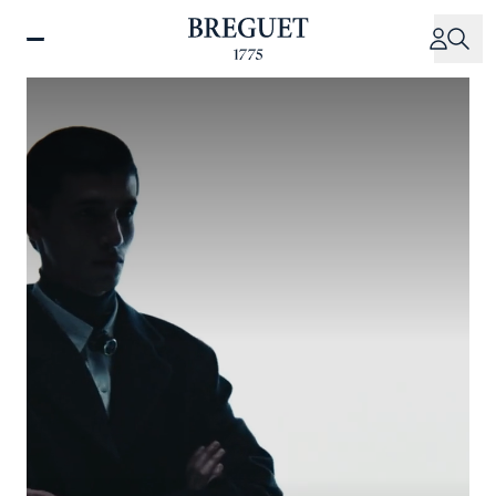
移
至
主
內
容