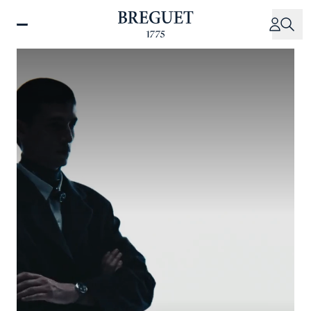
移
至
主
內
容