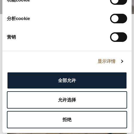
分析cookie
寶璣名錄
营销
走進歷史長河，探索享有盛譽的寶璣名錄。每一條記錄
都彰顯我們尊貴客戶的優雅與非凡，從君主到文化偶像
显示详情
皆名列其中。發掘塑造我們傳承的名流，並把握機會留
下您自己的名字。
全部允许
了解更多
允许选择
拒绝