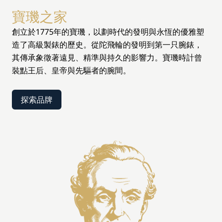
寶璣之家
創立於1775年的寶璣，以劃時代的發明與永恆的優雅塑
造了高級製錶的歷史。從陀飛輪的發明到第一只腕錶，
其傳承象徵著遠見、精準與持久的影響力。寶璣時計曾
裝點王后、皇帝與先驅者的腕間。
探索品牌