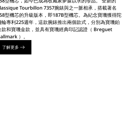
558型機芯，如今已成為收藏家夢寐以求的珍品。 全新的
lassique Tourbillon 7357腕錶與之一脈相承，搭載著名
558型機芯的升級版本，即187B型機芯。為紀念寶璣獲得陀
飛輪專利225週年，這款腕錶推出兩個款式，分別為寶璣鉑
金款和寶璣金款，並具有寶璣經典印記認證（ Breguet
allmark ）。
了解更多