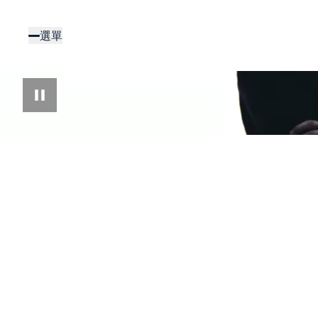
移
至
選單
主
內
容