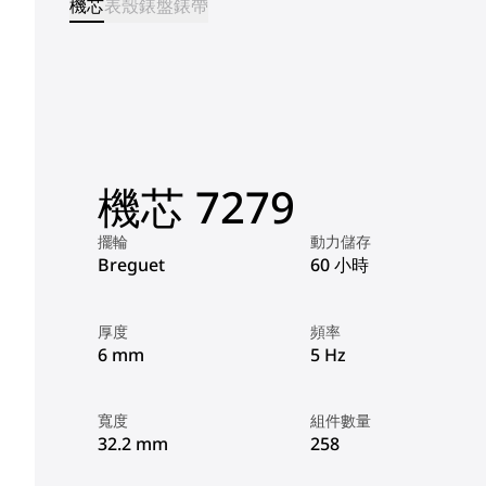
機芯
表殼
錶盤
錶帶
機芯 7279
擺輪
動力儲存
Breguet
60 小時
厚度
頻率
6 mm
5 Hz
寬度
組件數量
32.2 mm
258