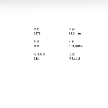
機芯
直徑
7279
38.3 mm
形狀
材料
圓形
18K寶璣金
組件數量
上弦
258
手動上鍊