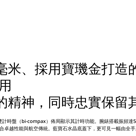
.3毫米、採用寶璣金打造
民用
 腕錶的精神，同時忠實保
時盤（bi-compax）佈局顯示其計時功能。腕錶搭載振頻達
 2075 腕錶融合卓越性能與航空傳統。藍寶石水晶底蓋下，更可見一幅