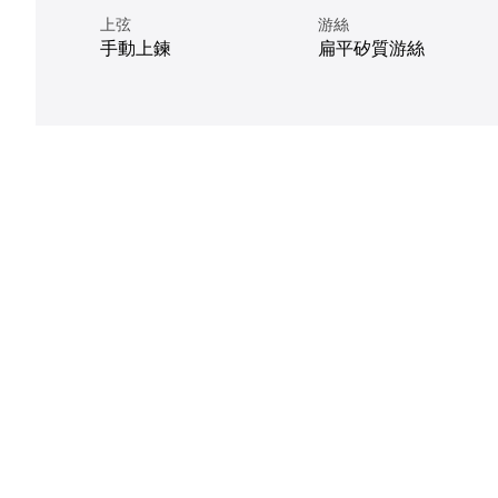
上弦
游絲
手動上鍊
扁平矽質游絲