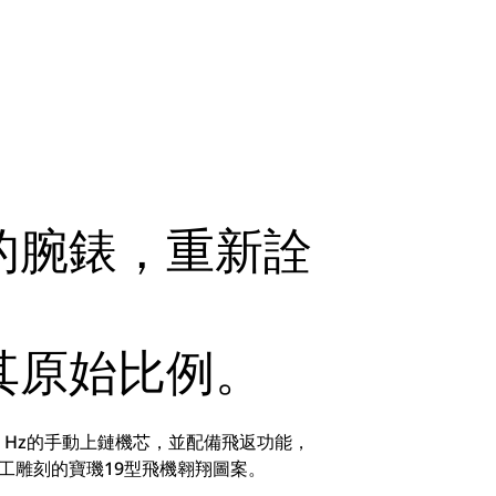
的腕錶，重新詮
留其原始比例。
5 Hz的手動上鏈機芯，並配備飛返功能，
由全手工雕刻的寶璣19型飛機翱翔圖案。