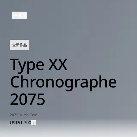
移
至
選單
主
內
容
全新作品
Type XX
Chronographe
2075
2075BH/99/398
US$51,700