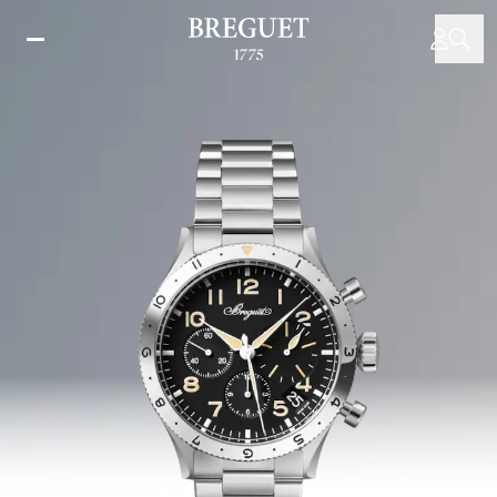
移
至
主
內
容