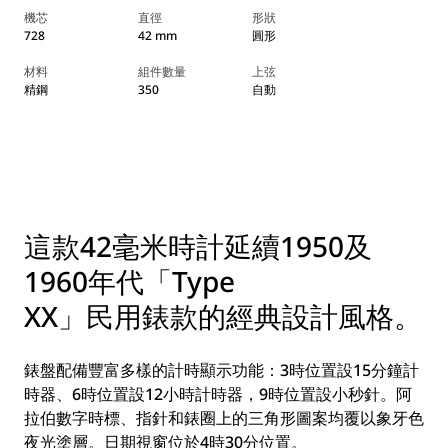
機芯
直徑
形狀
728
42 mm
圓形
材料
組件數量
上弦
精鋼
350
自動
這款42毫米時計延續1950及
1960年代「Type
XX」民用錶款的經典設計風格。
錶盤配備豐富多樣的計時顯示功能：3時位置設15分鐘計
時器、6時位置設12小時計時器，9時位置設小秒針。阿
拉伯數字時標、指針和錶圈上的三角形圖案均覆以象牙色
夜光塗層。日期視窗位於4時30分位置。