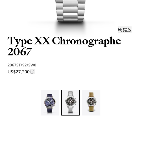
縮放
Type XX Chronographe
2067
2067ST/92/SW0
US$27,200