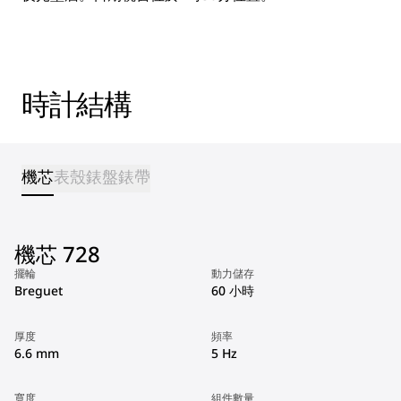
時計結構
機芯
表殼
錶盤
錶帶
機芯 728
擺輪
動力儲存
Breguet
60 小時
厚度
頻率
6.6 mm
5 Hz
寬度
組件數量