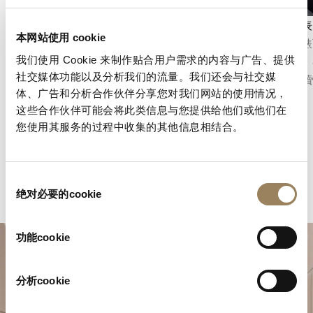
秒數顯示
計時碼表
本网站使用 cookie
秒針顯示功能可以精確地指示時間的流逝。根據
計時碼錶
我们使用 Cookie 来制作贴合用户需求的内容与广告、提供
機芯的不同結構，它可以採用中央秒針或偏心小
短時間。
社交媒体功能以及分析我们的流量。我们还会与社交媒
秒盤，並融入錶盤的整體佈局之中。
能、可讀
体、广告和分析合作伙伴分享您对我们网站的使用情况，
这些合作伙伴可能会将此类信息与您提供给他们或他们在
您使用其服务的过程中收集的其他信息相结合。
同
绝对必要的cookie
意
选
择
功能cookie
分析cookie