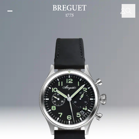
移
至
主
內
容