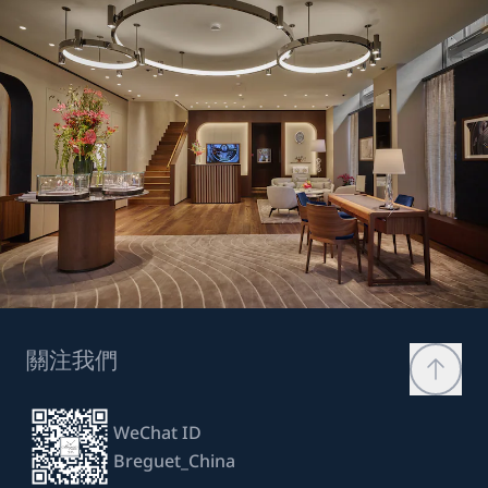
關注我們
WeChat ID
Breguet_China