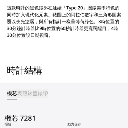
這款時計的黑色錶盤在延續「Type 20」腕錶美學特色的
同時加入現代化元素。錶圈上的阿拉伯數字和三角形圖案
覆以夜光塗層，與所有指針一樣呈薄荷綠色。3時位置的
30分鐘計時器比9時位置的60秒計時器更寬闊醒目，4時
30分位置設日期視窗。
時計結構
機芯
表殼
錶盤
錶帶
機芯 7281
擺輪
動力儲存