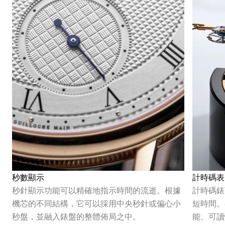
秒數顯示
計時碼表
秒針顯示功能可以精確地指示時間的流逝。根據
計時碼錶
機芯的不同結構，它可以採用中央秒針或偏心小
短時間。
秒盤，並融入錶盤的整體佈局之中。
能、可讀