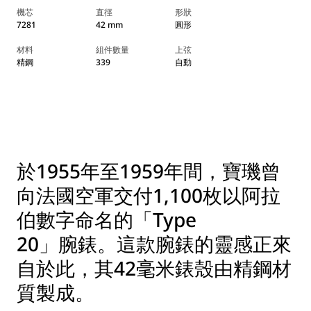
機芯
直徑
形狀
7281
42 mm
圓形
材料
組件數量
上弦
精鋼
339
自動
於1955年至1959年間，寶璣曾
向法國空軍交付1,100枚以阿拉
伯數字命名的「Type
20」腕錶。這款腕錶的靈感正來
自於此，其42毫米錶殼由精鋼材
質製成。