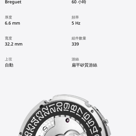
Breguet
60 小時
厚度
頻率
6.6 mm
5 Hz
寬度
組件數量
32.2 mm
339
上弦
游絲
自動
扁平矽質游絲