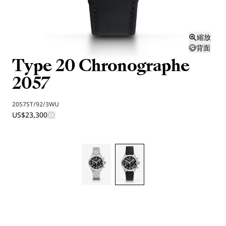
縮放
背面
Type 20 Chronographe
2057
2057ST/92/3WU
US$23,300