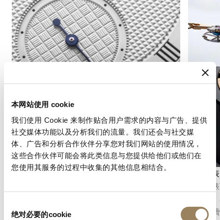
本网站使用 cookie
我们使用 Cookie 来制作贴合用户需求的内容与广告、提供
社交媒体功能以及分析我们的流量。我们还会与社交媒
体、广告和分析合作伙伴分享您对我们网站的使用情况，
这些合作伙伴可能会将此类信息与您提供给他们或他们在
您使用其服务的过程中收集的其他信息相结合。
秒數顯示
計時碼表
秒針顯示功能可以精確地指示時間的流逝。根據
計時碼錶
機芯的不同結構，它可以採用中央秒針或偏心小
短時間。
同
秒盤，並融入錶盤的整體佈局之中。
能、可讀
绝对必要的cookie
意