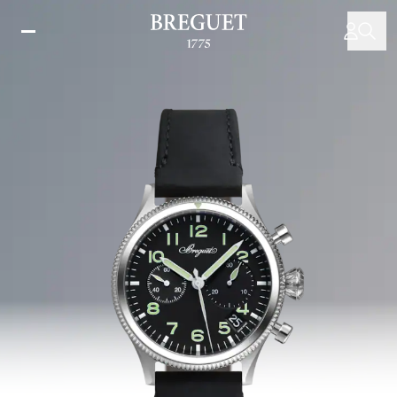
移
至
主
內
容