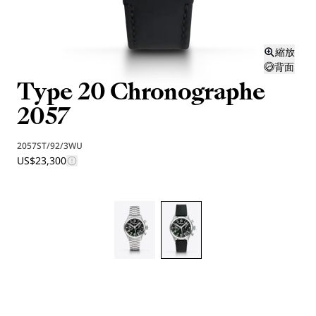
縮放
背面
Type 20 Chronographe
2057
2057ST/92/3WU
US$23,300