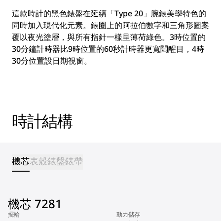
這款時計的黑色錶盤在延續「Type 20」腕錶美學特色的
同時加入現代化元素。錶圈上的阿拉伯數字和三角形圖案
覆以夜光塗層，與所有指針一樣呈薄荷綠色。3時位置的
30分鐘計時器比9時位置的60秒計時器更寬闊醒目，4時
30分位置設日期視窗。
時計結構
機芯
表殼
錶盤
錶帶
機芯 7281
擺輪
動力儲存