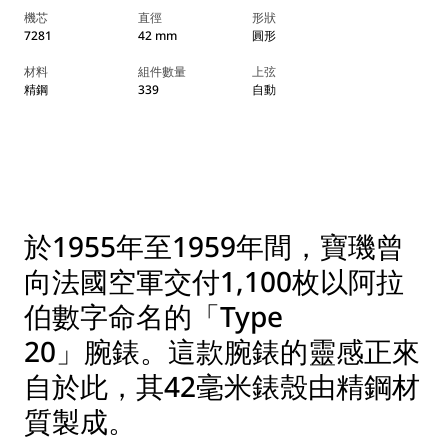
機芯
直徑
形狀
7281
42 mm
圓形
材料
組件數量
上弦
精鋼
339
自動
於1955年至1959年間，寶璣曾
向法國空軍交付1,100枚以阿拉
伯數字命名的「Type
20」腕錶。這款腕錶的靈感正來
自於此，其42毫米錶殼由精鋼材
質製成。