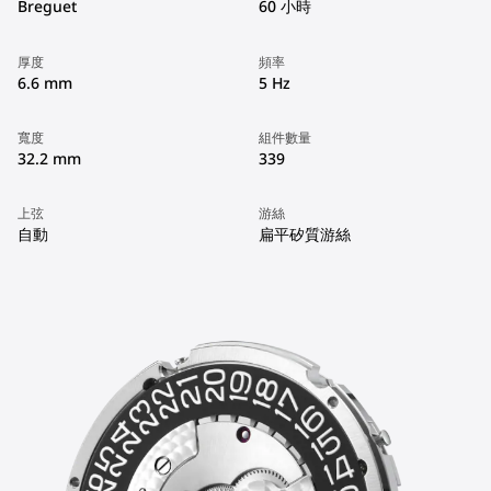
Breguet
60 小時
厚度
頻率
6.6 mm
5 Hz
寬度
組件數量
32.2 mm
339
上弦
游絲
自動
扁平矽質游絲