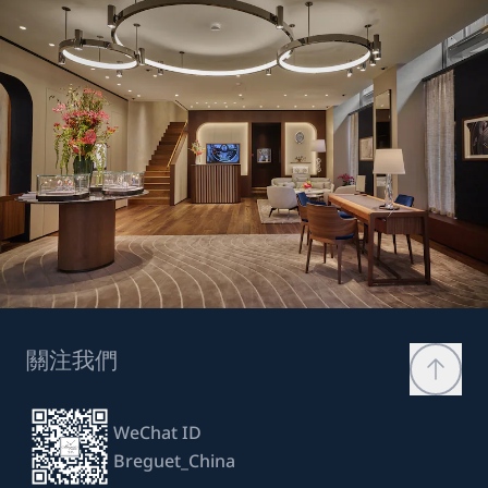
關注我們
WeChat ID
Breguet_China