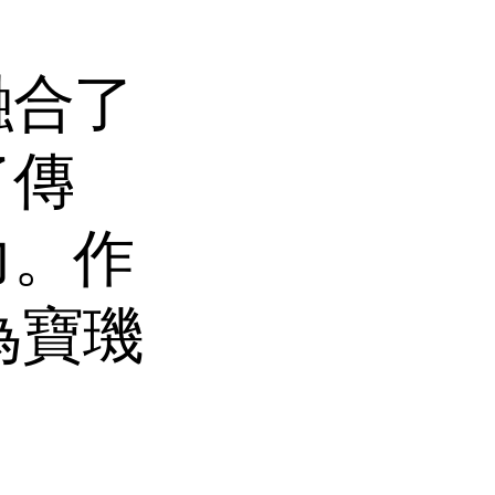
融合了
了傳
力。作
為寶璣