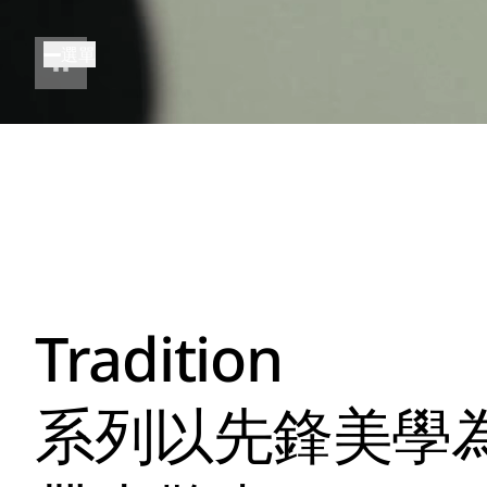
移
至
選單
主
內
容
Tradition
系列以先鋒美學