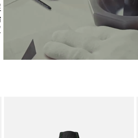
懷
始
定
。